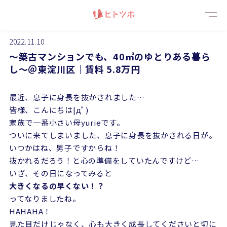
メニ
2022.11.10
～築古マンションでも、40㎡のゆとりある暮ら
し～＠東淀川区｜賃料 5.8万円
最近、息子に身長を抜かされました…
皆様、こんにちは|дﾟ)
家族で一番小さい母yurieです。
ついに来てしまいました、息子に身長を抜かされる日が。
いつかはね、男子ですからね！
抜かれるだろう！と心の準備をしていたんですけど…
いざ、その日になってみると
大きくなるの早くない！？
ってなりましたね。
HAHAHA！
見た目だけじゃなく、心も大きく成長してくださいと切に