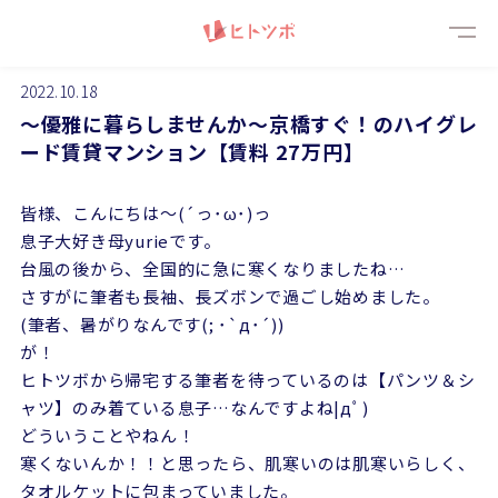
メニ
2022.10.18
～優雅に暮らしませんか～京橋すぐ！のハイグレ
ード賃貸マンション【賃料 27万円】
皆様、こんにちは～(´っ･ω･)っ
息子大好き母yurieです。
台風の後から、全国的に急に寒くなりましたね…
さすがに筆者も長袖、長ズボンで過ごし始めました。
(筆者、暑がりなんです(; ･`д･´))
が！
ヒトツボから帰宅する筆者を待っているのは【パンツ＆シ
ャツ】のみ着ている息子…なんですよね|дﾟ)
どういうことやねん！
寒くないんか！！と思ったら、肌寒いのは肌寒いらしく、
タオルケットに包まっていました。